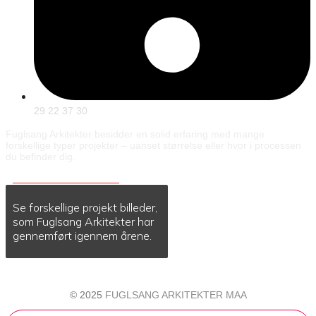
29 22 37 30
Fuglsang Arkitekter besidder en solid erfaring med mange
forskellige typer projekter – uanset størrelse eller hvor i processen
du befinder dig.
PROJEKT BILLEDER
Se forskellige projekt billeder,
som Fuglsang Arkitekter har
gennemført igennem årene.
© 2025
FUGLSANG ARKITEKTER MAA