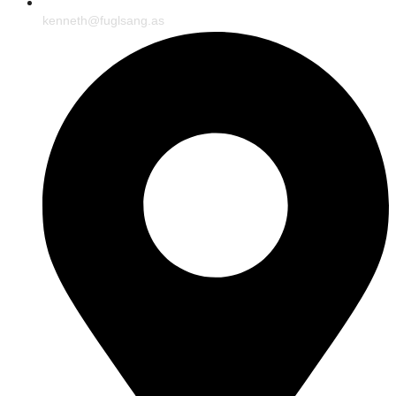
kenneth@fuglsang.as