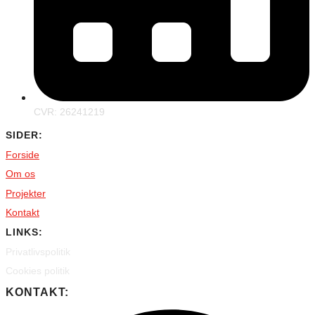
CVR: 26241219
SIDER:
Forside
Om os
Projekter
Kontakt
LINKS:
Privatlivspolitik
Cookies politik
KONTAKT: